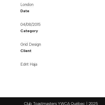
London
Date
04/08/2015
Category
Grid Design
Client
Edrit Haja
Club Toastmasters YWCA Québec
| 2025