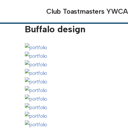
Club Toastmasters YWC
Aller
au
Buffalo design
contenu