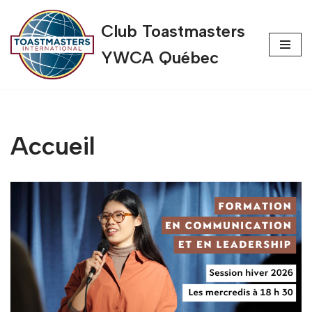
Club Toastmasters
Aller
YWCA Québec
au
contenu
Accueil